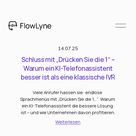
M
e
n
ü
14.07.25
ö
Schluss mit „Drücken Sie die 1“ –
f
f
Warum ein KI-Telefonassistent
n
besser ist als eine klassische IVR
e
n
Viele Anrufer hassen sie: endlose 
Sprachmenüs mit „Drücken Sie die 1…“. Warum 
ein KI-Telefonassistent die bessere Lösung 
ist – und wie Unternehmen davon profitieren.
Weiterlesen